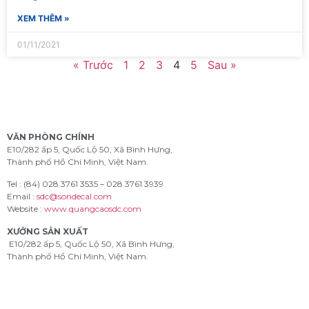
XEM THÊM »
01/11/2021
« Trước
1
2
3
4
5
Sau »
VĂN PHÒNG CHÍNH
E10/282 ấp 5, Quốc Lộ 50, Xã Bình Hưng,
Thành phố Hồ Chí Minh, Việt Nam.
Tel : (84) 028 3761 3535 – 028 3761 3939
Email :
sdc@sondecal.com
Website :
www.quangcaosdc.com
XƯỞNG SẢN XUẤT
E10/282 ấp 5, Quốc Lộ 50, Xã Bình Hưng,
Thành phố Hồ Chí Minh, Việt Nam.