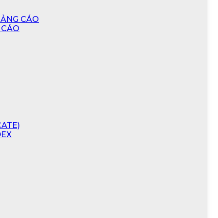
UẢNG CÁO
 CÁO
CATE)
DEX