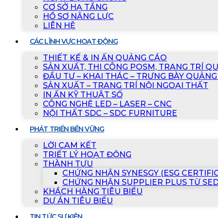
CƠ SỞ HẠ TẦNG
HỒ SƠ NĂNG LỰC
LIÊN HỆ
CÁC LĨNH VỰC HOẠT ĐỘNG
THIẾT KẾ & IN ẤN QUẢNG CÁO
SẢN XUẤT, THI CÔNG POSM, TRANG TRÍ Q
ĐẦU TƯ – KHAI THÁC – TRƯNG BÀY QUẢNG
SẢN XUẤT – TRANG TRÍ NỘI NGOẠI THẤT
IN ẤN KỸ THUẬT SỐ
CÔNG NGHỆ LED – LASER – CNC
NỘI THẤT SDC – SDC FURNITURE
PHÁT TRIỂN BỀN VỮNG
LỜI CAM KẾT
TRIẾT LÝ HOẠT ĐỘNG
THÀNH TỰU
CHỨNG NHẬN SYNESGY (ESG CERTIFI
CHỨNG NHẬN SUPPLIER PLUS TỪ SE
KHÁCH HÀNG TIÊU BIỂU
DỰ ÁN TIÊU BIỂU
TIN TỨC SỰ KIỆN