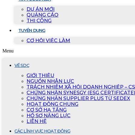
DỰ ÁN MỚI
QUẢNG CÁO
THI CÔNG
TUYỂN DỤNG
CƠ HỘI VIỆC LÀM
Menu
VỀ SDC
GIỚI THIỆU
NGUỒN NHÂN LỰC
TRÁCH NHIỆM XÃ HỘI DOANH NGHIỆP – C
CHỨNG NHẬN SYNESGY (ESG CERTIFICATE
CHỨNG NHẬN SUPPLIER PLUS TỪ SEDEX
HOẠT ĐỘNG CHUNG
CƠ SỞ HẠ TẦNG
HỒ SƠ NĂNG LỰC
LIÊN HỆ
CÁC LĨNH VỰC HOẠT ĐỘNG