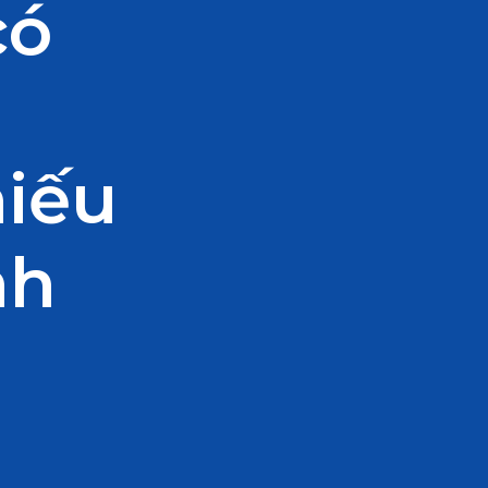
có
hiếu
nh