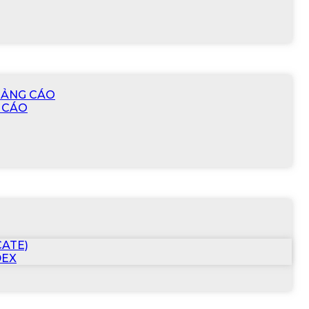
UẢNG CÁO
 CÁO
CATE)
DEX