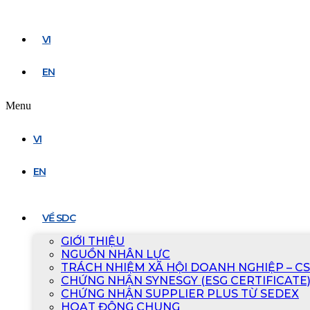
VI
EN
Menu
VI
EN
VỀ SDC
GIỚI THIỆU
NGUỒN NHÂN LỰC
TRÁCH NHIỆM XÃ HỘI DOANH NGHIỆP – C
CHỨNG NHẬN SYNESGY (ESG CERTIFICATE
CHỨNG NHẬN SUPPLIER PLUS TỪ SEDEX
HOẠT ĐỘNG CHUNG