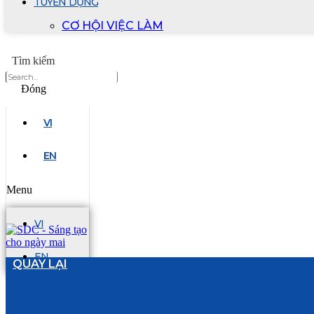
TUYỂN DỤNG
CƠ HỘI VIỆC LÀM
Tìm kiếm
Đóng
VI
EN
Menu
VI
EN
QUAY LẠI