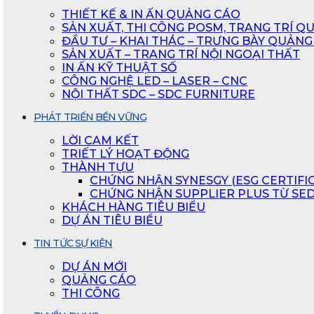
THIẾT KẾ & IN ẤN QUẢNG CÁO
SẢN XUẤT, THI CÔNG POSM, TRANG TRÍ Q
ĐẦU TƯ – KHAI THÁC – TRƯNG BÀY QUẢNG
SẢN XUẤT – TRANG TRÍ NỘI NGOẠI THẤT
IN ẤN KỸ THUẬT SỐ
CÔNG NGHỆ LED – LASER – CNC
NỘI THẤT SDC – SDC FURNITURE
PHÁT TRIỂN BỀN VỮNG
LỜI CAM KẾT
TRIẾT LÝ HOẠT ĐỘNG
THÀNH TỰU
CHỨNG NHẬN SYNESGY (ESG CERTIFI
CHỨNG NHẬN SUPPLIER PLUS TỪ SE
KHÁCH HÀNG TIÊU BIỂU
DỰ ÁN TIÊU BIỂU
TIN TỨC SỰ KIỆN
DỰ ÁN MỚI
QUẢNG CÁO
THI CÔNG